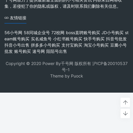
集，若侵犯了你的隐私或版权，请及时联系我们删除有关信息。
友情链接
56小号网
58同城企业号
72校网
boss直聘账号购买
JD小号购买
st
eam账号购买
实名咸鱼号
小红书账号购买
快手号购买
抖音号批发
抖音小号出售
拼多多小号购买
支付宝购买
淘宝小号购买
豆瓣小号
批发
账号购买
速号网
陌陌号出售
Copyright © 2020 Power By千号网 版权所有
沪ICP备20010537
号-1
Theme by
Puock