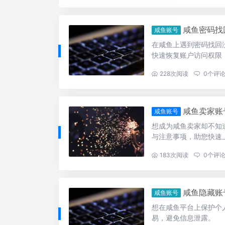
咸鱼密码找
咸鱼账号
在咸鱼上遇到密码找回
快速恢复账户访问权限
...
228
次阅读
0
个评
咸鱼卖家账
咸鱼账号
想成为咸鱼卖家却不知
与注意事项，助您快速
...
183
次阅读
0
个评
咸鱼隐藏账
咸鱼账号
想在咸鱼平台上保护个
易，避免信息泄露。