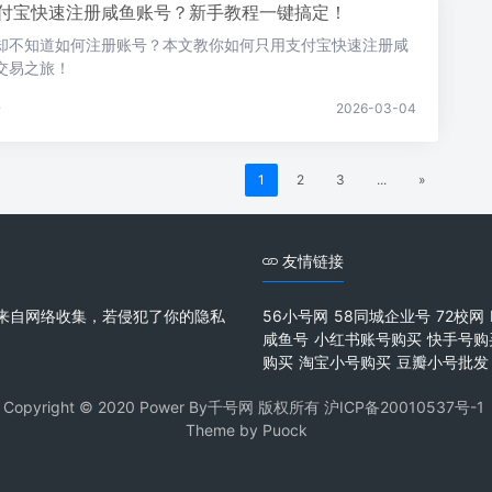
付宝快速注册咸鱼账号？新手教程一键搞定！
却不知道如何注册账号？本文教你如何只用支付宝快速注册咸
交易之旅！
论
2026-03-04
1
2
3
...
»
友情链接
来自网络收集，若侵犯了你的隐私
56小号网
58同城企业号
72校网
咸鱼号
小红书账号购买
快手号购
购买
淘宝小号购买
豆瓣小号批发
Copyright © 2020 Power By千号网 版权所有
沪ICP备20010537号-1
Theme by
Puock