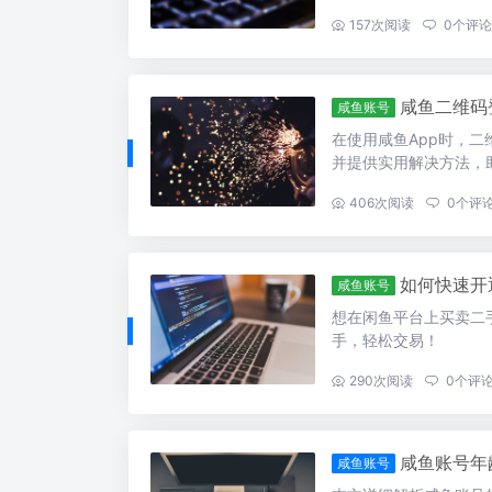
...
157
次阅读
0
个评论
咸鱼二维码
咸鱼账号
在使用咸鱼App时，
并提供实用解决方法，
...
406
次阅读
0
个评
如何快速开
咸鱼账号
想在闲鱼平台上买卖二
手，轻松交易！
...
290
次阅读
0
个评
咸鱼账号年
咸鱼账号