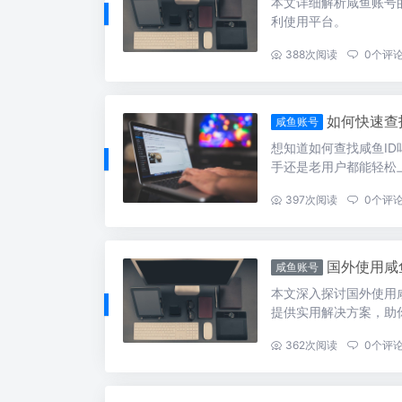
本文详细解析咸鱼账号
利使用平台。
...
388
次阅读
0
个评
如何快速查
咸鱼账号
想知道如何查找咸鱼I
手还是老用户都能轻松
...
397
次阅读
0
个评
国外使用咸
咸鱼账号
本文深入探讨国外使用
提供实用解决方案，助
...
362
次阅读
0
个评