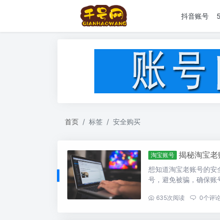
抖音账号
首页
标签
安全购买
揭秘淘宝老
淘宝账号
想知道淘宝老账号的安
号，避免被骗，确保账
...
635
次阅读
0
个评