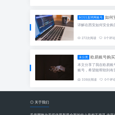
如何
BOSS直聘网账号
详解在西安如何安全购
272
次阅读
0
个评
欧易账号购买
未分类
本文分享了我在欧易账
账号，希望能帮助到有
...
339
次阅读
0
个评
关于我们
千号网致力于提供最新最全面的的小号相关资讯 内容