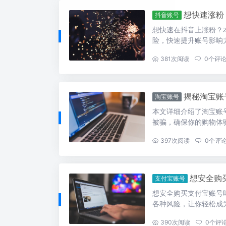
想快速涨粉
抖音账号
想快速在抖音上涨粉？
险，快速提升账号影响
...
381
次阅读
0
个评
揭秘淘宝账
淘宝账号
本文详细介绍了淘宝账
被骗，确保你的购物体
...
397
次阅读
0
个评
想安全购
支付宝账号
想安全购买支付宝账号
各种风险，让你轻松成
...
390
次阅读
0
个评