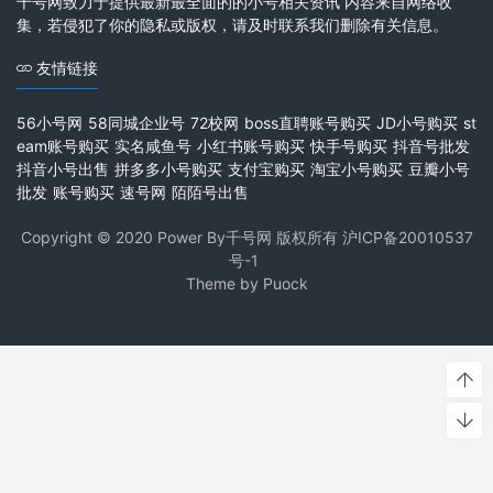
千号网致力于提供最新最全面的的小号相关资讯 内容来自网络收
集，若侵犯了你的隐私或版权，请及时联系我们删除有关信息。
友情链接
56小号网
58同城企业号
72校网
boss直聘账号购买
JD小号购买
st
eam账号购买
实名咸鱼号
小红书账号购买
快手号购买
抖音号批发
抖音小号出售
拼多多小号购买
支付宝购买
淘宝小号购买
豆瓣小号
批发
账号购买
速号网
陌陌号出售
Copyright © 2020 Power By千号网 版权所有
沪ICP备20010537
号-1
Theme by
Puock