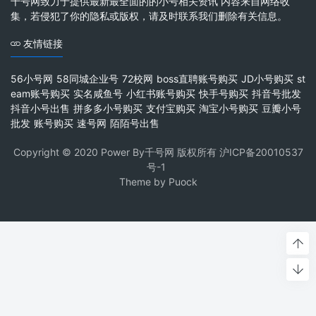
千号网致力于提供最新最全面的的小号相关资讯 内容来自网络收
集，若侵犯了你的隐私或版权，请及时联系我们删除有关信息。
友情链接
56小号网
58同城企业号
72校网
boss直聘账号购买
JD小号购买
st
eam账号购买
实名咸鱼号
小红书账号购买
快手号购买
抖音号批发
抖音小号出售
拼多多小号购买
支付宝购买
淘宝小号购买
豆瓣小号
批发
账号购买
速号网
陌陌号出售
Copyright © 2020 Power By千号网 版权所有
沪ICP备20010537
号-1
Theme by
Puock