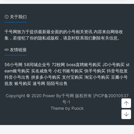
关于我们
千号网致力于提供最新最全面的的小号相关资讯 内容来自网络收
集，若侵犯了你的隐私或版权，请及时联系我们删除有关信息。
友情链接
56小号网
58同城企业号
72校网
boss直聘账号购买
JD小号购买
st
eam账号购买
实名咸鱼号
小红书账号购买
快手号购买
抖音号批发
抖音小号出售
拼多多小号购买
支付宝购买
淘宝小号购买
豆瓣小号
批发
账号购买
速号网
陌陌号出售
Copyright © 2020 Power By千号网 版权所有
沪ICP备20010537
号-1
Theme by
Puock