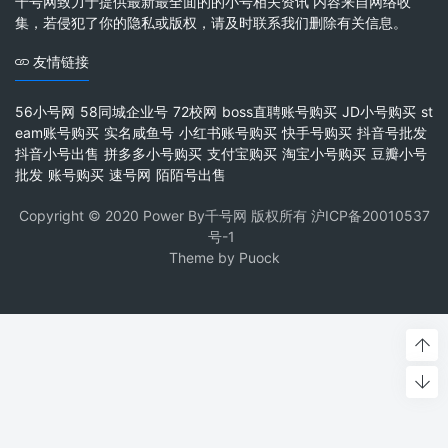
千号网致力于提供最新最全面的的小号相关资讯 内容来自网络收
集，若侵犯了你的隐私或版权，请及时联系我们删除有关信息。
友情链接
56小号网
58同城企业号
72校网
boss直聘账号购买
JD小号购买
st
eam账号购买
实名咸鱼号
小红书账号购买
快手号购买
抖音号批发
抖音小号出售
拼多多小号购买
支付宝购买
淘宝小号购买
豆瓣小号
批发
账号购买
速号网
陌陌号出售
Copyright © 2020 Power By千号网 版权所有
沪ICP备20010537
号-1
Theme by
Puock