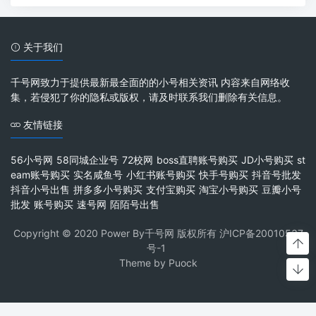
关于我们
千号网致力于提供最新最全面的的小号相关资讯 内容来自网络收
集，若侵犯了你的隐私或版权，请及时联系我们删除有关信息。
友情链接
56小号网
58同城企业号
72校网
boss直聘账号购买
JD小号购买
st
eam账号购买
实名咸鱼号
小红书账号购买
快手号购买
抖音号批发
抖音小号出售
拼多多小号购买
支付宝购买
淘宝小号购买
豆瓣小号
批发
账号购买
速号网
陌陌号出售
Copyright © 2020 Power By千号网 版权所有
沪ICP备20010537
号-1
Theme by
Puock