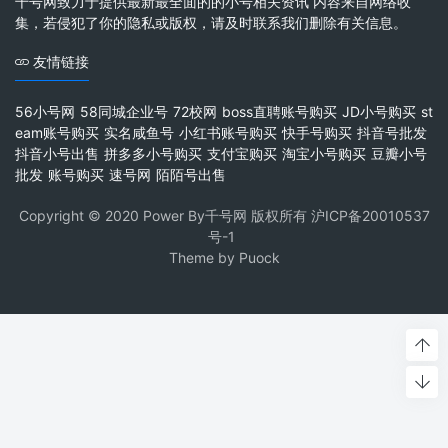
千号网致力于提供最新最全面的的小号相关资讯 内容来自网络收
集，若侵犯了你的隐私或版权，请及时联系我们删除有关信息。
友情链接
56小号网
58同城企业号
72校网
boss直聘账号购买
JD小号购买
st
eam账号购买
实名咸鱼号
小红书账号购买
快手号购买
抖音号批发
抖音小号出售
拼多多小号购买
支付宝购买
淘宝小号购买
豆瓣小号
批发
账号购买
速号网
陌陌号出售
Copyright © 2020 Power By千号网 版权所有
沪ICP备20010537
号-1
Theme by
Puock