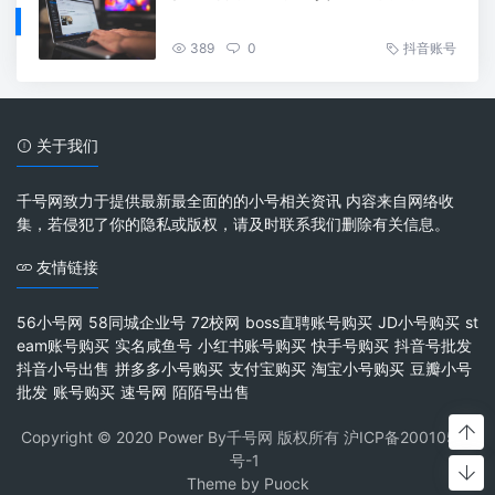
389
0
抖音账号
关于我们
千号网致力于提供最新最全面的的小号相关资讯 内容来自网络收
集，若侵犯了你的隐私或版权，请及时联系我们删除有关信息。
友情链接
56小号网
58同城企业号
72校网
boss直聘账号购买
JD小号购买
st
eam账号购买
实名咸鱼号
小红书账号购买
快手号购买
抖音号批发
抖音小号出售
拼多多小号购买
支付宝购买
淘宝小号购买
豆瓣小号
批发
账号购买
速号网
陌陌号出售
Copyright © 2020 Power By千号网 版权所有
沪ICP备20010537
号-1
Theme by
Puock