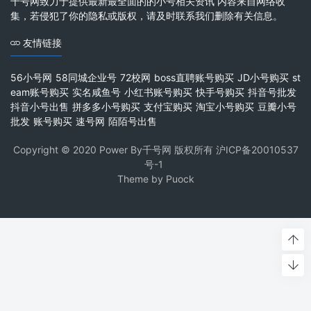
千号网致力于提供最新最全面的的小号相关资讯 内容来自网络收
集，若侵犯了你的隐私或版权，请及时联系我们删除有关信息。
友情链接
56小号网
58同城企业号
72校网
boss直聘账号购买
JD小号购买
st
eam账号购买
实名咸鱼号
小红书账号购买
快手号购买
抖音号批发
抖音小号出售
拼多多小号购买
支付宝购买
淘宝小号购买
豆瓣小号
批发
账号购买
速号网
陌陌号出售
Copyright © 2020 Power By千号网 版权所有
沪ICP备20010537
号-1
Theme by
Puock