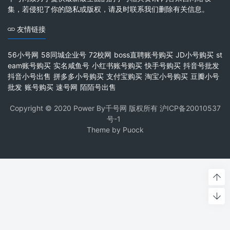
集，若侵犯了你的隐私或版权，请及时联系我们删除有关信息。
友情链接
56小号网
58同城企业号
72校网
boss直聘账号购买
JD小号购买
st
eam账号购买
实名咸鱼号
小红书账号购买
快手号购买
抖音号批发
抖音小号出售
拼多多小号购买
支付宝购买
淘宝小号购买
豆瓣小号
批发
账号购买
速号网
陌陌号出售
Copyright © 2020 Power By千号网 版权所有
沪ICP备20010537
号-1
Theme by
Puock