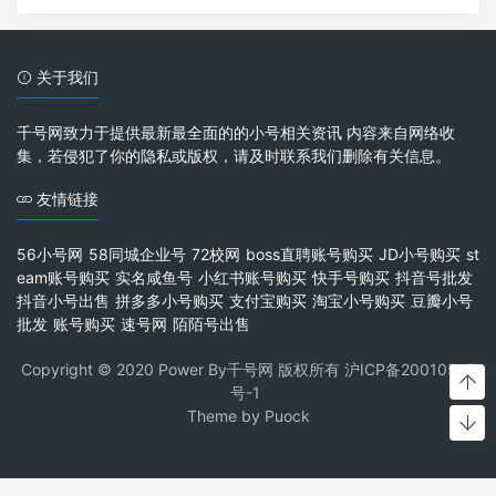
关于我们
千号网致力于提供最新最全面的的小号相关资讯 内容来自网络收
集，若侵犯了你的隐私或版权，请及时联系我们删除有关信息。
友情链接
56小号网
58同城企业号
72校网
boss直聘账号购买
JD小号购买
st
eam账号购买
实名咸鱼号
小红书账号购买
快手号购买
抖音号批发
抖音小号出售
拼多多小号购买
支付宝购买
淘宝小号购买
豆瓣小号
批发
账号购买
速号网
陌陌号出售
Copyright © 2020 Power By千号网 版权所有
沪ICP备20010537
号-1
Theme by
Puock