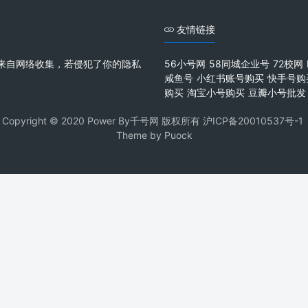
友情链接
来自网络收集，若侵犯了你的隐私
56小号网
58同城企业号
72校网
咸鱼号
小红书账号购买
快手号购
购买
淘宝小号购买
豆瓣小号批发
Copyright © 2020 Power By千号网 版权所有
沪ICP备20010537号-1
Theme by
Puock