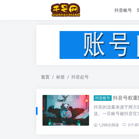
抖音账号
首页
标签
抖音起号
抖音号权重
抖音账号
抖音的流量来源于两方
送。一旦账号被抖音官方
...
1,296
次阅读
0
个评