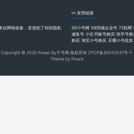
友情链接
来自网络收集，若侵犯了你的隐私
56小号网
58同城企业号
72校网
咸鱼号
小红书账号购买
快手号购
购买
淘宝小号购买
豆瓣小号批发
Copyright © 2020 Power By千号网 版权所有
沪ICP备20010537号-1
Theme by
Puock