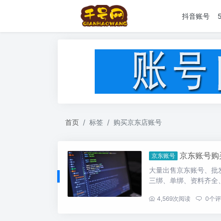
抖音账号
首页
标签
购买京东店账号
京东账号购
京东账号
大量出售京东账号、批
三绑、单绑、资料齐全、2
...
4,569
次阅读
0
个评