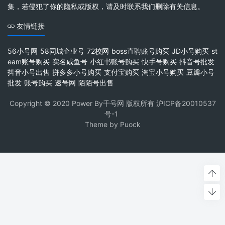
集，若侵犯了你的隐私或版权，请及时联系我们删除有关信息。
友情链接
56小号网
58同城企业号
72校网
boss直聘账号购买
JD小号购买
st
eam账号购买
实名咸鱼号
小红书账号购买
快手号购买
抖音号批发
抖音小号出售
拼多多小号购买
支付宝购买
淘宝小号购买
豆瓣小号
批发
账号购买
速号网
陌陌号出售
Copyright © 2020 Power By千号网 版权所有
沪ICP备20010537
号-1
Theme by
Puock