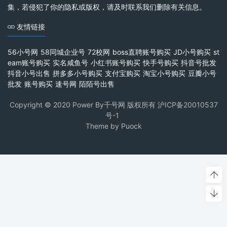
集，若侵犯了你的隐私或版权，请及时联系我们删除有关信息。
友情链接
56小号网
58同城企业号
72校网
boss直聘账号购买
JD小号购买
st
eam账号购买
实名咸鱼号
小红书账号购买
快手号购买
抖音号批发
抖音小号出售
拼多多小号购买
支付宝购买
淘宝小号购买
豆瓣小号
批发
账号购买
速号网
陌陌号出售
Copyright © 2020 Power By千号网 版权所有
沪ICP备20010537
号-1
Theme by
Puock