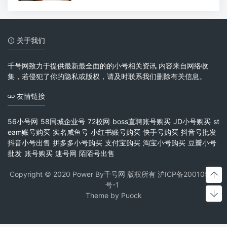
关于我们
千号网致力于提供最新最全面的的小号相关资讯 内容来自网络收
集，若侵犯了你的隐私或版权，请及时联系我们删除有关信息。
友情链接
56小号网
58同城企业号
72校网
boss直聘账号购买
JD小号购买
st
eam账号购买
实名咸鱼号
小红书账号购买
快手号购买
抖音号批发
抖音小号出售
拼多多小号购买
支付宝购买
淘宝小号购买
豆瓣小号
批发
账号购买
速号网
陌陌号出售
Copyright © 2020 Power By千号网 版权所有
沪ICP备20010537
号-1
Theme by
Puock