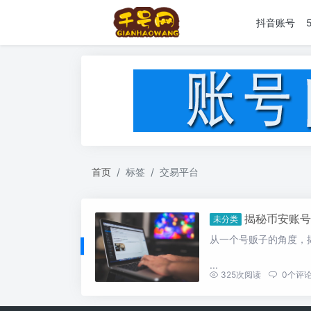
抖音账号
首页
标签
交易平台
揭秘币安账号
未分类
从一个号贩子的角度，
...
325
次阅读
0
个评