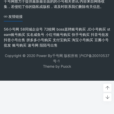
千号网致力于提供最新最全面的的小号相关资讯 内容来自网络收
集，若侵犯了你的隐私或版权，请及时联系我们删除有关信息。
友情链接
56小号网
58同城企业号
72校网
boss直聘账号购买
JD小号购买
st
eam账号购买
实名咸鱼号
小红书账号购买
快手号购买
抖音号批发
抖音小号出售
拼多多小号购买
支付宝购买
淘宝小号购买
豆瓣小号
批发
账号购买
速号网
陌陌号出售
Copyright © 2020 Power By千号网 版权所有
沪ICP备20010537
号-1
Theme by
Puock