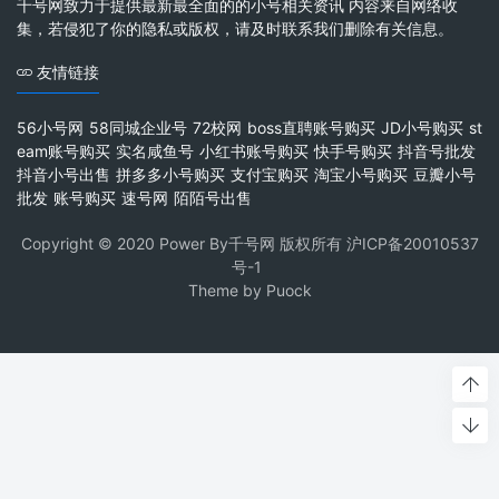
千号网致力于提供最新最全面的的小号相关资讯 内容来自网络收
集，若侵犯了你的隐私或版权，请及时联系我们删除有关信息。
友情链接
56小号网
58同城企业号
72校网
boss直聘账号购买
JD小号购买
st
eam账号购买
实名咸鱼号
小红书账号购买
快手号购买
抖音号批发
抖音小号出售
拼多多小号购买
支付宝购买
淘宝小号购买
豆瓣小号
批发
账号购买
速号网
陌陌号出售
Copyright © 2020 Power By千号网 版权所有
沪ICP备20010537
号-1
Theme by
Puock