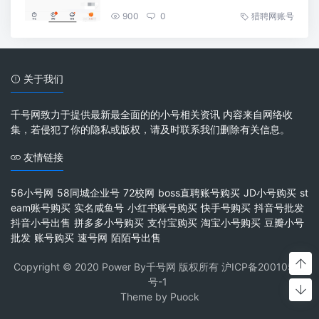
900
0
猎聘网账号
关于我们
千号网致力于提供最新最全面的的小号相关资讯 内容来自网络收
集，若侵犯了你的隐私或版权，请及时联系我们删除有关信息。
友情链接
56小号网
58同城企业号
72校网
boss直聘账号购买
JD小号购买
st
eam账号购买
实名咸鱼号
小红书账号购买
快手号购买
抖音号批发
抖音小号出售
拼多多小号购买
支付宝购买
淘宝小号购买
豆瓣小号
批发
账号购买
速号网
陌陌号出售
Copyright © 2020 Power By千号网 版权所有
沪ICP备20010537
号-1
Theme by
Puock