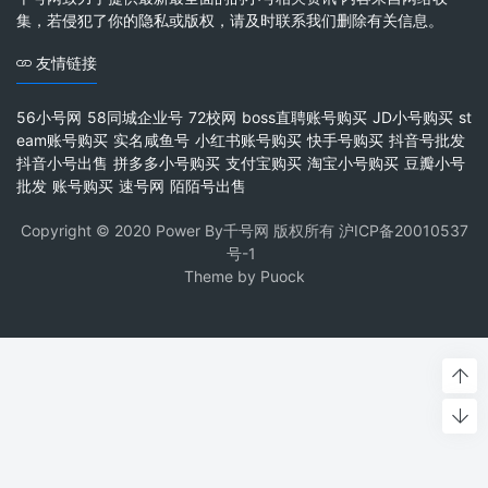
集，若侵犯了你的隐私或版权，请及时联系我们删除有关信息。
友情链接
56小号网
58同城企业号
72校网
boss直聘账号购买
JD小号购买
st
eam账号购买
实名咸鱼号
小红书账号购买
快手号购买
抖音号批发
抖音小号出售
拼多多小号购买
支付宝购买
淘宝小号购买
豆瓣小号
批发
账号购买
速号网
陌陌号出售
Copyright © 2020 Power By千号网 版权所有
沪ICP备20010537
号-1
Theme by
Puock