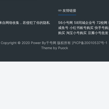
友情链接
来自网络收集，若侵犯了你的隐私
56小号网
58同城企业号
72校网
咸鱼号
小红书账号购买
快手号购
购买
淘宝小号购买
豆瓣小号批发
Copyright © 2020 Power By千号网 版权所有
沪ICP备20010537号-1
Theme by
Puock