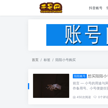
抖音账号
首页
标签
陌陌小号购买
想买陌陌小
陌陌账号
前言 — 小号的用途与
作备用号。小号便捷但更
...
450
次阅读
0
个评