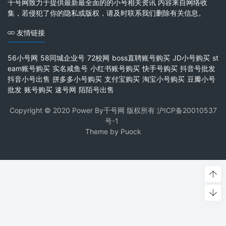
千号网致力于提供最新最全面的的小号相关资讯 内容来自网络收
集，若侵犯了你的隐私或版权，请及时联系我们删除有关信息。
友情链接
56小号网
58同城企业号
72校网
boss直聘账号购买
JD小号购买
st
eam账号购买
实名咸鱼号
小红书账号购买
快手号购买
抖音号批发
抖音小号出售
拼多多小号购买
支付宝购买
淘宝小号购买
豆瓣小号
批发
账号购买
速号网
陌陌号出售
Copyright © 2020 Power By千号网 版权所有
沪ICP备20010537
号-1
Theme by
Puock