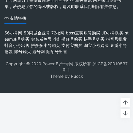
千号网致力于提供最新最全面的的小号相关资讯 内容来自网络收
集，若侵犯了你的隐私或版权，请及时联系我们删除有关信息。
友情链接
56小号网
58同城企业号
72校网
boss直聘账号购买
JD小号购买
st
eam账号购买
实名咸鱼号
小红书账号购买
快手号购买
抖音号批发
抖音小号出售
拼多多小号购买
支付宝购买
淘宝小号购买
豆瓣小号
批发
账号购买
速号网
陌陌号出售
Copyright © 2020 Power By千号网 版权所有
沪ICP备20010537
号-1
Theme by
Puock