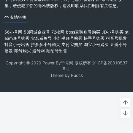
集，若侵犯了你的隐私或版权，请及时联系我们删除有关信息。
友情链接
56小号网
58同城企业号
72校网
boss直聘账号购买
JD小号购买
st
eam账号购买
实名咸鱼号
小红书账号购买
快手号购买
抖音号批发
抖音小号出售
拼多多小号购买
支付宝购买
淘宝小号购买
豆瓣小号
批发
账号购买
速号网
陌陌号出售
Copyright © 2020 Power By千号网 版权所有
沪ICP备20010537
号-1
Theme by
Puock