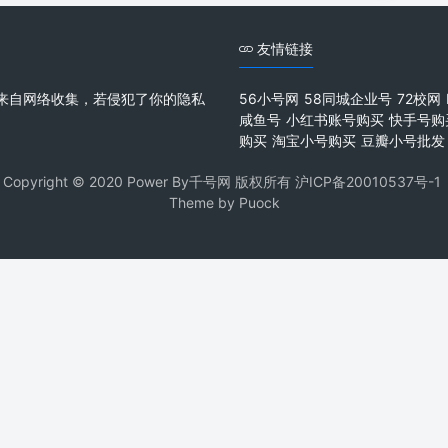
友情链接
来自网络收集，若侵犯了你的隐私
56小号网
58同城企业号
72校网
咸鱼号
小红书账号购买
快手号购
购买
淘宝小号购买
豆瓣小号批发
Copyright © 2020 Power By千号网 版权所有
沪ICP备20010537号-1
Theme by
Puock