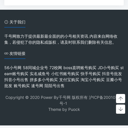
关于我们
千号网致力于提供最新最全面的的小号相关资讯 内容来自网络收
集，若侵犯了你的隐私或版权，请及时联系我们删除有关信息。
友情链接
56小号网
58同城企业号
72校网
boss直聘账号购买
JD小号购买
st
eam账号购买
实名咸鱼号
小红书账号购买
快手号购买
抖音号批发
抖音小号出售
拼多多小号购买
支付宝购买
淘宝小号购买
豆瓣小号
批发
账号购买
速号网
陌陌号出售
Copyright © 2020 Power By千号网 版权所有
沪ICP备20010537
号-1
Theme by
Puock