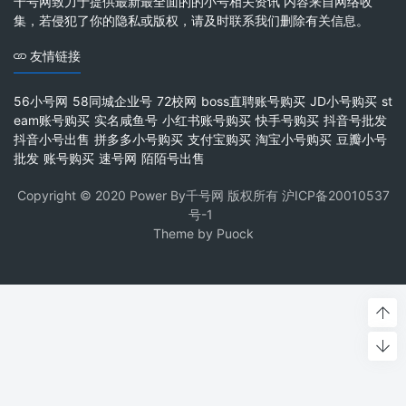
千号网致力于提供最新最全面的的小号相关资讯 内容来自网络收
集，若侵犯了你的隐私或版权，请及时联系我们删除有关信息。
友情链接
56小号网
58同城企业号
72校网
boss直聘账号购买
JD小号购买
st
eam账号购买
实名咸鱼号
小红书账号购买
快手号购买
抖音号批发
抖音小号出售
拼多多小号购买
支付宝购买
淘宝小号购买
豆瓣小号
批发
账号购买
速号网
陌陌号出售
Copyright © 2020 Power By千号网 版权所有
沪ICP备20010537
号-1
Theme by
Puock