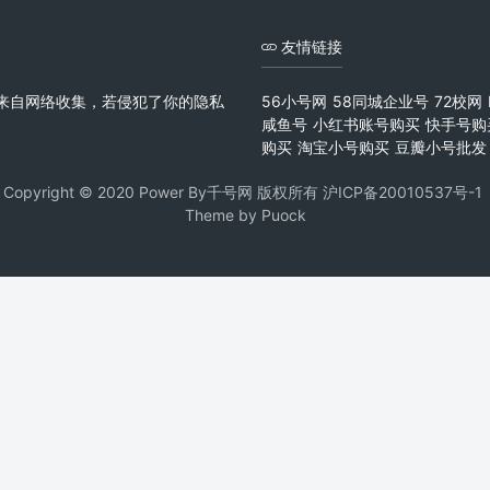
友情链接
来自网络收集，若侵犯了你的隐私
56小号网
58同城企业号
72校网
咸鱼号
小红书账号购买
快手号购
购买
淘宝小号购买
豆瓣小号批发
Copyright © 2020 Power By千号网 版权所有
沪ICP备20010537号-1
Theme by
Puock