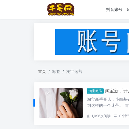
抖音账号
首页
标签
淘宝运营
淘宝新手开
淘宝账号
淘宝新手开店，小白基
到这样的一个迷茫。 而前
...
1,096
次阅读
0
个评