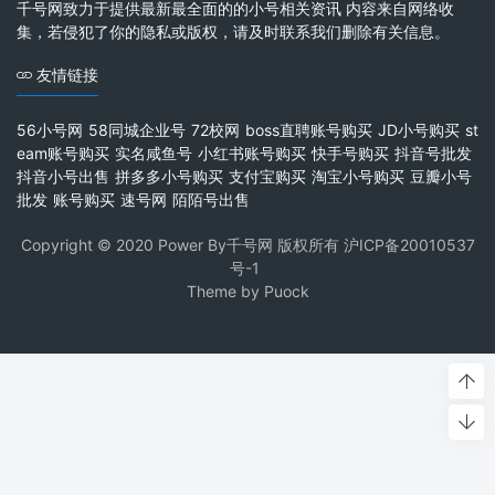
千号网致力于提供最新最全面的的小号相关资讯 内容来自网络收
集，若侵犯了你的隐私或版权，请及时联系我们删除有关信息。
友情链接
56小号网
58同城企业号
72校网
boss直聘账号购买
JD小号购买
st
eam账号购买
实名咸鱼号
小红书账号购买
快手号购买
抖音号批发
抖音小号出售
拼多多小号购买
支付宝购买
淘宝小号购买
豆瓣小号
批发
账号购买
速号网
陌陌号出售
Copyright © 2020 Power By千号网 版权所有
沪ICP备20010537
号-1
Theme by
Puock