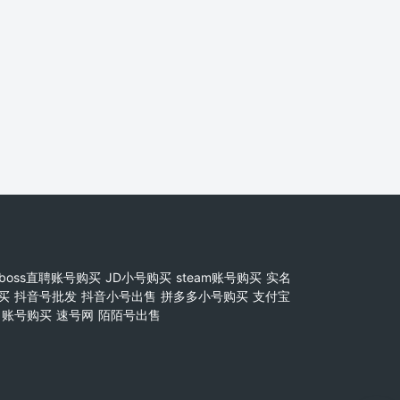
boss直聘账号购买
JD小号购买
steam账号购买
实名
买
抖音号批发
抖音小号出售
拼多多小号购买
支付宝
账号购买
速号网
陌陌号出售