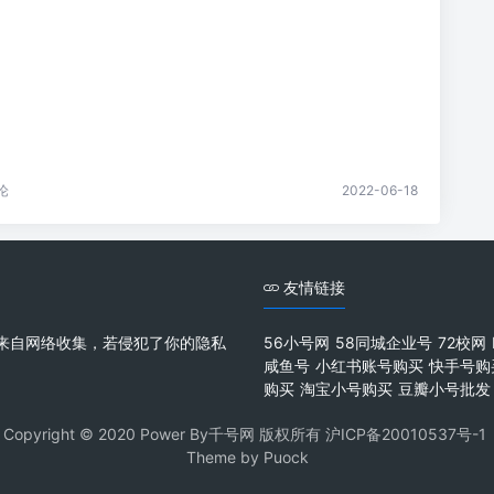
论
2022-06-18
友情链接
来自网络收集，若侵犯了你的隐私
56小号网
58同城企业号
72校网
咸鱼号
小红书账号购买
快手号购
购买
淘宝小号购买
豆瓣小号批发
Copyright © 2020 Power By千号网 版权所有
沪ICP备20010537号-1
Theme by
Puock