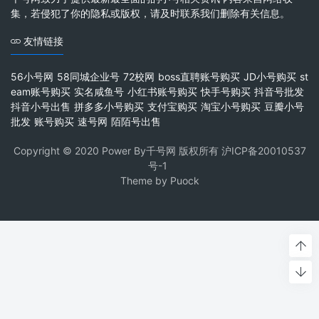
集，若侵犯了你的隐私或版权，请及时联系我们删除有关信息。
友情链接
56小号网
58同城企业号
72校网
boss直聘账号购买
JD小号购买
st
eam账号购买
实名咸鱼号
小红书账号购买
快手号购买
抖音号批发
抖音小号出售
拼多多小号购买
支付宝购买
淘宝小号购买
豆瓣小号
批发
账号购买
速号网
陌陌号出售
Copyright © 2020 Power By千号网 版权所有
沪ICP备20010537
号-1
Theme by
Puock