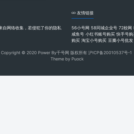
友情链接
来自网络收集，若侵犯了你的隐私
56小号网
58同城企业号
72校网
咸鱼号
小红书账号购买
快手号购
购买
淘宝小号购买
豆瓣小号批发
Copyright © 2020 Power By千号网 版权所有
沪ICP备20010537号-1
Theme by
Puock