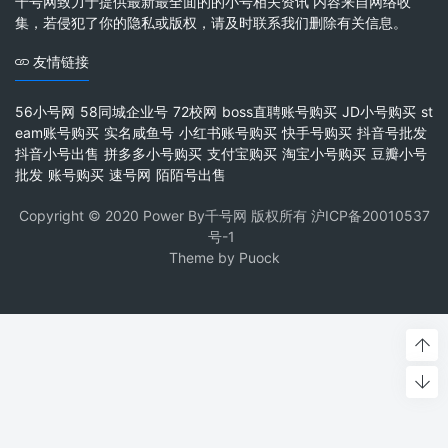
千号网致力于提供最新最全面的的小号相关资讯 内容来自网络收
集，若侵犯了你的隐私或版权，请及时联系我们删除有关信息。
友情链接
56小号网
58同城企业号
72校网
boss直聘账号购买
JD小号购买
st
eam账号购买
实名咸鱼号
小红书账号购买
快手号购买
抖音号批发
抖音小号出售
拼多多小号购买
支付宝购买
淘宝小号购买
豆瓣小号
批发
账号购买
速号网
陌陌号出售
Copyright © 2020 Power By千号网 版权所有
沪ICP备20010537
号-1
Theme by
Puock