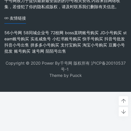
千号网致力于提供最新最全面的的小号相关资讯 内容来自网络收
集，若侵犯了你的隐私或版权，请及时联系我们删除有关信息。
友情链接
56小号网
58同城企业号
72校网
boss直聘账号购买
JD小号购买
st
eam账号购买
实名咸鱼号
小红书账号购买
快手号购买
抖音号批发
抖音小号出售
拼多多小号购买
支付宝购买
淘宝小号购买
豆瓣小号
批发
账号购买
速号网
陌陌号出售
Copyright © 2020 Power By千号网 版权所有
沪ICP备20010537
号-1
Theme by
Puock