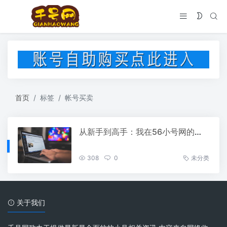
首页
标签
帐号买卖
从新手到高手：我在56小号网的账号买卖心得分享
308
0
未分类
关于我们