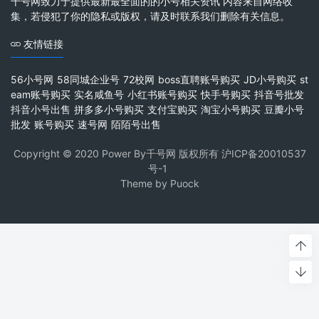
千号网致力于提供最新最全面的的小号相关资讯 内容来自网络收
集，若侵犯了你的隐私或版权，请及时联系我们删除有关信息。
友情链接
56小号网
58同城企业号
72校网
boss直聘账号购买
JD小号购买
st
eam账号购买
实名咸鱼号
小红书账号购买
快手号购买
抖音号批发
抖音小号出售
拼多多小号购买
支付宝购买
淘宝小号购买
豆瓣小号
批发
账号购买
速号网
陌陌号出售
Copyright © 2020 Power By千号网 版权所有
沪ICP备20010537
号-1
Theme by
Puock