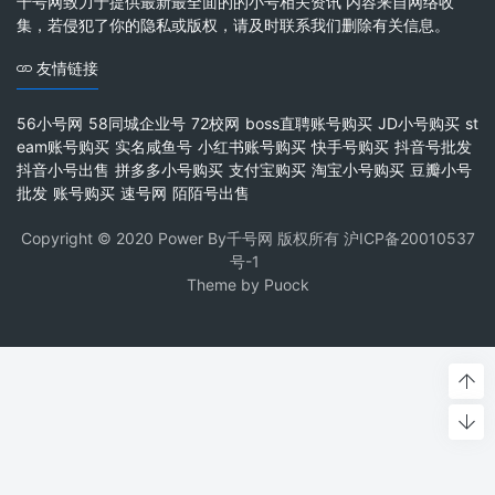
千号网致力于提供最新最全面的的小号相关资讯 内容来自网络收
集，若侵犯了你的隐私或版权，请及时联系我们删除有关信息。
友情链接
56小号网
58同城企业号
72校网
boss直聘账号购买
JD小号购买
st
eam账号购买
实名咸鱼号
小红书账号购买
快手号购买
抖音号批发
抖音小号出售
拼多多小号购买
支付宝购买
淘宝小号购买
豆瓣小号
批发
账号购买
速号网
陌陌号出售
Copyright © 2020 Power By千号网 版权所有
沪ICP备20010537
号-1
Theme by
Puock