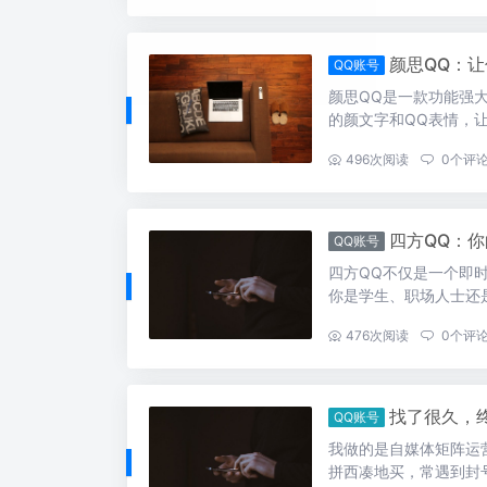
颜思QQ：
QQ账号
颜思QQ是一款功能强
的颜文字和QQ表情，
...
496
次阅读
0
个评
四方QQ：
QQ账号
四方QQ不仅是一个即
你是学生、职场人士还
...
476
次阅读
0
个评
找了很久，
QQ账号
我做的是自媒体矩阵运
拼西凑地买，常遇到封号