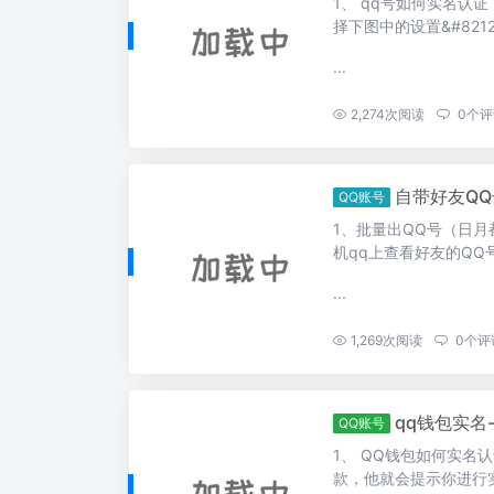
1、 qq号如何实名认
择下图中的设置&#8212 
...
2,274
次阅读
0
个评
自带好友QQ
QQ账号
1、批量出QQ号（日月
机qq上查看好友的QQ号 
...
1,269
次阅读
0
个评
qq钱包实名
QQ账号
1、 QQ钱包如何实名
款，他就会提示你进行实