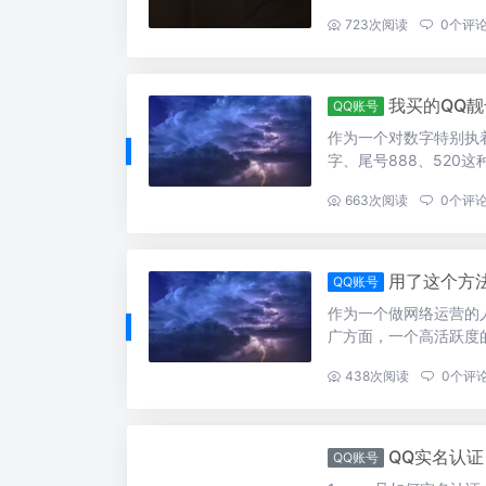
...
723
次阅读
0
个评
我买的QQ
QQ账号
作为一个对数字特别执
字、尾号888、520这种
...
663
次阅读
0
个评
用了这个方
QQ账号
作为一个做网络运营的
广方面，一个高活跃度的
...
438
次阅读
0
个评
QQ实名认证
QQ账号