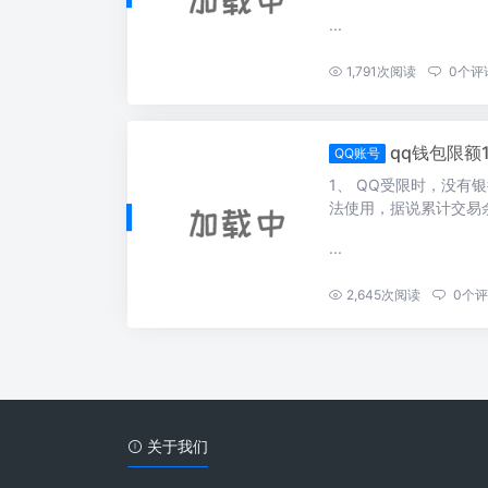
...
1,791
次阅读
0
个评
qq钱包限额
QQ账号
1、 QQ受限时，没有银
法使用，据说累计交易余 
...
2,645
次阅读
0
个评