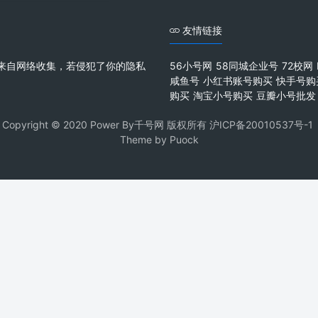
友情链接
来自网络收集，若侵犯了你的隐私
56小号网
58同城企业号
72校网
咸鱼号
小红书账号购买
快手号购
购买
淘宝小号购买
豆瓣小号批发
Copyright © 2020 Power By千号网 版权所有
沪ICP备20010537号-1
Theme by
Puock