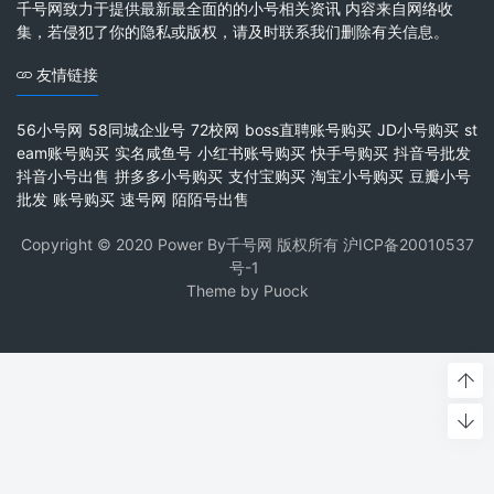
千号网致力于提供最新最全面的的小号相关资讯 内容来自网络收
集，若侵犯了你的隐私或版权，请及时联系我们删除有关信息。
友情链接
56小号网
58同城企业号
72校网
boss直聘账号购买
JD小号购买
st
eam账号购买
实名咸鱼号
小红书账号购买
快手号购买
抖音号批发
抖音小号出售
拼多多小号购买
支付宝购买
淘宝小号购买
豆瓣小号
批发
账号购买
速号网
陌陌号出售
Copyright © 2020 Power By千号网 版权所有
沪ICP备20010537
号-1
Theme by
Puock