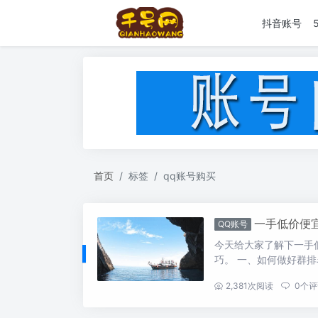
抖音账号
首页
标签
qq账号购买
一手低价便
QQ账号
今天给大家了解下一手
巧。 一、如何做好群排名
...
2,381
次阅读
0
个评