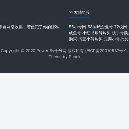
友情链接
来自网络收集，若侵犯了你的隐私
56小号网
58同城企业号
72校网
咸鱼号
小红书账号购买
快手号购
购买
淘宝小号购买
豆瓣小号批发
Copyright © 2020 Power By千号网 版权所有
沪ICP备20010537号-1
Theme by
Puock