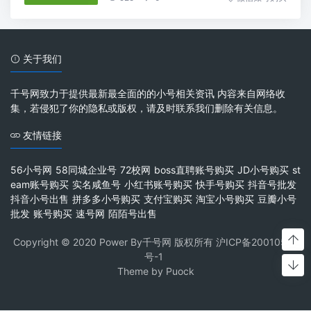
关于我们
千号网致力于提供最新最全面的的小号相关资讯 内容来自网络收
集，若侵犯了你的隐私或版权，请及时联系我们删除有关信息。
友情链接
56小号网
58同城企业号
72校网
boss直聘账号购买
JD小号购买
st
eam账号购买
实名咸鱼号
小红书账号购买
快手号购买
抖音号批发
抖音小号出售
拼多多小号购买
支付宝购买
淘宝小号购买
豆瓣小号
批发
账号购买
速号网
陌陌号出售
Copyright © 2020 Power By千号网 版权所有
沪ICP备20010537
号-1
Theme by
Puock