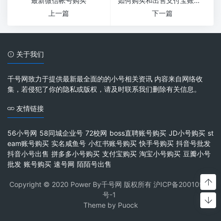
最新微信帐号购买
如何购买和出售支付宝账号：V1、V2、V3企业支付宝购买途径及实名账号获取方法
上一篇
下一篇
关于我们
千号网致力于提供最新最全面的的小号相关资讯 内容来自网络收
集，若侵犯了你的隐私或版权，请及时联系我们删除有关信息。
友情链接
56小号网
58同城企业号
72校网
boss直聘账号购买
JD小号购买
st
eam账号购买
实名咸鱼号
小红书账号购买
快手号购买
抖音号批发
抖音小号出售
拼多多小号购买
支付宝购买
淘宝小号购买
豆瓣小号
批发
账号购买
速号网
陌陌号出售
Copyright © 2020 Power By千号网 版权所有
沪ICP备20010537
号-1
Theme by
Puock