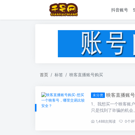
抖音账号
首页
标签
映客直播账号购买
映客直播账号
未分类
1、我想买一个映客账
只是找到了诈骗的机会。
...
1,488
次阅读
0
个评