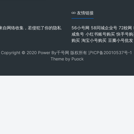
友情链接
来自网络收集，若侵犯了你的隐私
56小号网
58同城企业号
72校网
咸鱼号
小红书账号购买
快手号购
购买
淘宝小号购买
豆瓣小号批发
Copyright © 2020 Power By千号网 版权所有
沪ICP备20010537号-1
Theme by
Puock