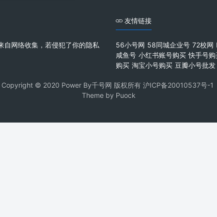
友情链接
来自网络收集，若侵犯了你的隐私
56小号网
58同城企业号
72校网
咸鱼号
小红书账号购买
快手号购
购买
淘宝小号购买
豆瓣小号批发
Copyright © 2020 Power By千号网 版权所有
沪ICP备20010537号-1
Theme by
Puock