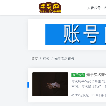
抖音账号
首页
标签
知乎实名账号
知乎实名账
知乎账号
实名账号的起点故事 
不同。实名增加信任，我
...
355
次阅读
0
个评