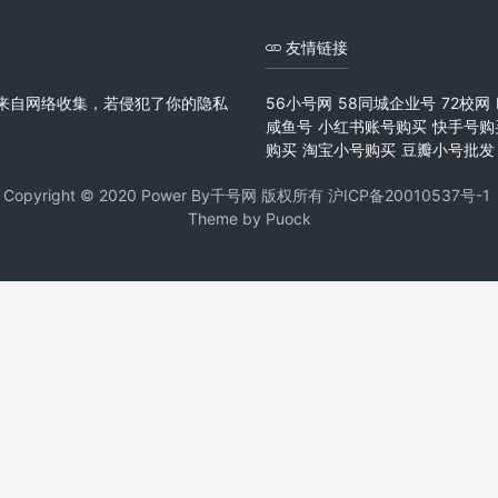
友情链接
来自网络收集，若侵犯了你的隐私
56小号网
58同城企业号
72校网
咸鱼号
小红书账号购买
快手号购
购买
淘宝小号购买
豆瓣小号批发
Copyright © 2020 Power By千号网 版权所有
沪ICP备20010537号-1
Theme by
Puock