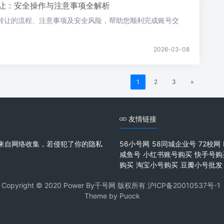
让：安全操作与注意事项全解析
转让的流程、注意事项及安全风险，帮助您顺利完成账号交
。
2026-03-08
1
2
3
»
友情链接
来自网络收集，若侵犯了你的隐私
56小号网
58同城企业号
72校网
咸鱼号
小红书账号购买
快手号购
购买
淘宝小号购买
豆瓣小号批发
Copyright © 2020 Power By千号网 版权所有
沪ICP备20010537号-1
Theme by
Puock