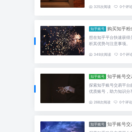
...
325
次阅读
0
个评
购买知乎粉
知乎账号
想在知乎平台快速获得
析其优势与注意事项。
...
349
次阅读
0
个评
知乎账号交
知乎账号
探索知乎账号交易平台
优质账号，助力知识分
...
268
次阅读
0
个评
知乎账号交
知乎账号