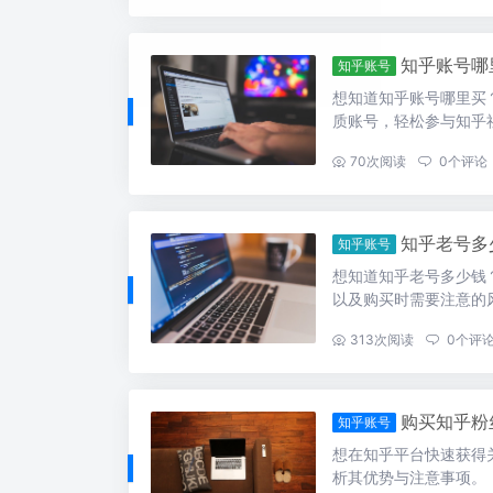
知乎账号哪
知乎账号
想知道知乎账号哪里买
质账号，轻松参与知乎
...
70
次阅读
0
个评论
知乎老号多
知乎账号
想知道知乎老号多少钱
以及购买时需要注意的
...
313
次阅读
0
个评
购买知乎粉
知乎账号
想在知乎平台快速获得
析其优势与注意事项。