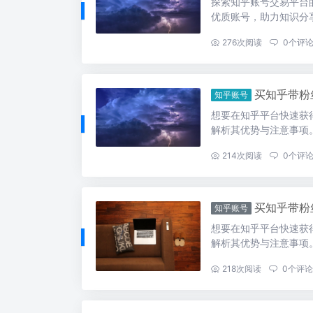
探索知乎账号交易平台
优质账号，助力知识分
...
276
次阅读
0
个评
买知乎带粉
知乎账号
想要在知乎平台快速获
解析其优势与注意事项
...
214
次阅读
0
个评
买知乎带粉
知乎账号
想要在知乎平台快速获
解析其优势与注意事项
...
218
次阅读
0
个评论