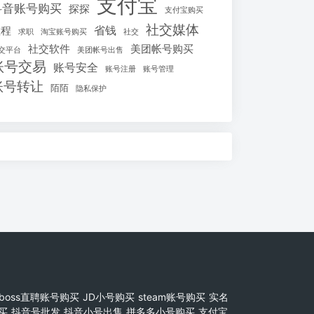
支付宝
抖音账号购买
探探
支付宝购买
社交媒体
省钱
教程
求职
淘宝账号购买
社交
社交软件
美团帐号购买
交平台
美团帐号出售
账号交易
账号安全
账号注册
账号管理
账号转让
陌陌
隐私保护
boss直聘账号购买
JD小号购买
steam账号购买
实名
买
抖音号批发
抖音小号出售
拼多多小号购买
支付宝