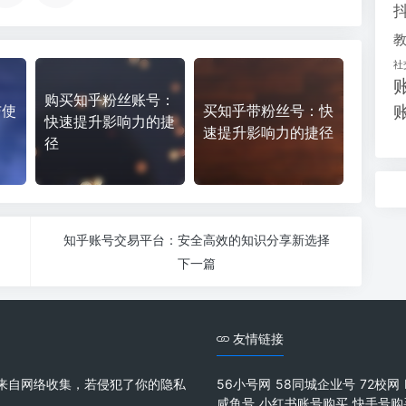
社
购买知乎粉丝账号：
与使
买知乎带粉丝号：快
快速提升影响力的捷
速提升影响力的捷径
径
知乎账号交易平台：安全高效的知识分享新选择
下一篇
友情链接
来自网络收集，若侵犯了你的隐私
56小号网
58同城企业号
72校网
咸鱼号
小红书账号购买
快手号购