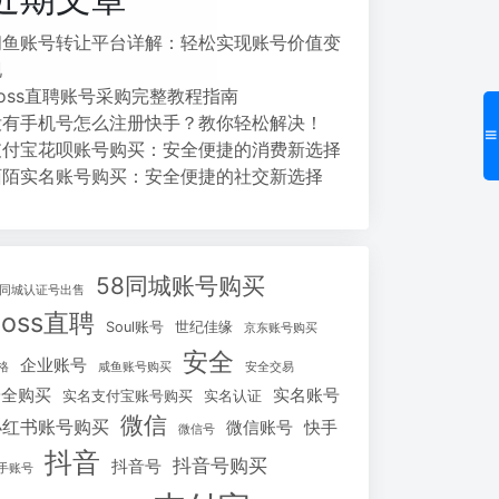
闲鱼账号转让平台详解：轻松实现账号价值变
现
Boss直聘账号采购完整教程指南
没有手机号怎么注册快手？教你轻松解决！
支付宝花呗账号购买：安全便捷的消费新选择
陌陌实名账号购买：安全便捷的社交新选择
58同城账号购买
8同城认证号出售
Boss直聘
Soul账号
世纪佳缘
京东账号购买
安全
企业账号
格
咸鱼账号购买
安全交易
安全购买
实名账号
实名支付宝账号购买
实名认证
微信
小红书账号购买
微信账号
快手
微信号
抖音
抖音号购买
抖音号
手账号